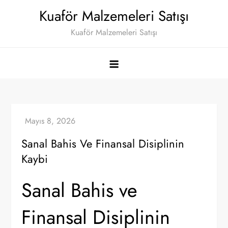
Skip
Kuaför Malzemeleri Satışı
to
Kuaför Malzemeleri Satışı
content
Sanal Bahis Ve Finansal Disiplinin
Kaybi
Sanal Bahis ve
Finansal Disiplinin