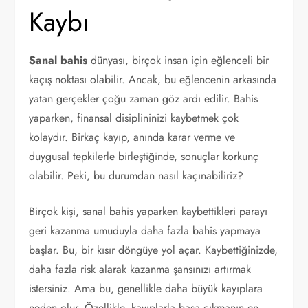
Kaybı
Sanal bahis
dünyası, birçok insan için eğlenceli bir
kaçış noktası olabilir. Ancak, bu eğlencenin arkasında
yatan gerçekler çoğu zaman göz ardı edilir. Bahis
yaparken, finansal disiplininizi kaybetmek çok
kolaydır. Birkaç kayıp, anında karar verme ve
duygusal tepkilerle birleştiğinde, sonuçlar korkunç
olabilir. Peki, bu durumdan nasıl kaçınabiliriz?
Birçok kişi, sanal bahis yaparken kaybettikleri parayı
geri kazanma umuduyla daha fazla bahis yapmaya
başlar. Bu, bir kısır döngüye yol açar. Kaybettiğinizde,
daha fazla risk alarak kazanma şansınızı artırmak
istersiniz. Ama bu, genellikle daha büyük kayıplara
neden olur. Özellikle, kayıplarla başa çıkmanın en