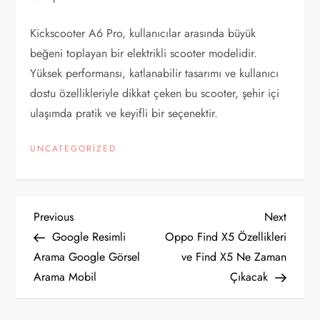
Kickscooter A6 Pro, kullanıcılar arasında büyük
beğeni toplayan bir elektrikli scooter modelidir.
Yüksek performansı, katlanabilir tasarımı ve kullanıcı
dostu özellikleriyle dikkat çeken bu scooter, şehir içi
ulaşımda pratik ve keyifli bir seçenektir.
UNCATEGORIZED
Y
Previous
Next
Previous
Next
Post
Post
Google Resimli
Oppo Find X5 Özellikleri
a
Arama Google Görsel
ve Find X5 Ne Zaman
Arama Mobil
Çıkacak
z