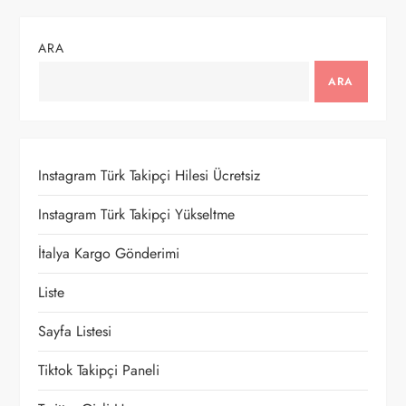
ı
g
ARA
e
ARA
z
i
Instagram Türk Takipçi Hilesi Ücretsiz
n
Instagram Türk Takipçi Yükseltme
m
İtalya Kargo Gönderimi
e
Liste
Sayfa Listesi
s
Tiktok Takipçi Paneli
i