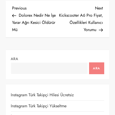
Y
Previous
Next
Previous
Next
Post
Post
Dolorex Nedir Ne İşe
Kickscooter A6 Pro Fiyat,
a
Yarar Ağrı Kesici Öldürür
Özellikleri Kullanıcı
Mü
Yorumu
z
ı
g
ARA
e
ARA
z
i
Instagram Türk Takipçi Hilesi Ücretsiz
n
Instagram Türk Takipçi Yükseltme