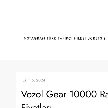
Skip
to
content
INSTAGRAM TÜRK TAKIPÇI HILESI ÜCRETSIZ
Vozol Gear 10000 R
Fiyatları