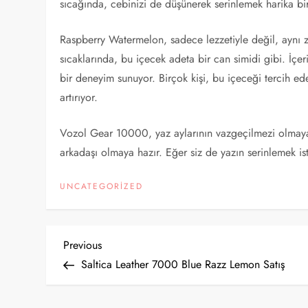
sıcağında, cebinizi de düşünerek serinlemek harika bir
Raspberry Watermelon, sadece lezzetiyle değil, aynı z
sıcaklarında, bu içecek adeta bir can simidi gibi. İçe
bir deneyim sunuyor. Birçok kişi, bu içeceği tercih ede
artırıyor.
Vozol Gear 10000, yaz aylarının vazgeçilmezi olmaya 
arkadaşı olmaya hazır. Eğer siz de yazın serinlemek is
UNCATEGORIZED
Y
Previous
Previous
Post
Saltica Leather 7000 Blue Razz Lemon Satış
a