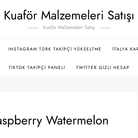
Kuaför Malzemeleri Satışı
Kuaför Malzemeleri Satışı
INSTAGRAM TÜRK TAKIPÇI YÜKSELTME
İTALYA K
TIKTOK TAKIPÇI PANELI
TWITTER GIZLI HESAP
aspberry Watermelon