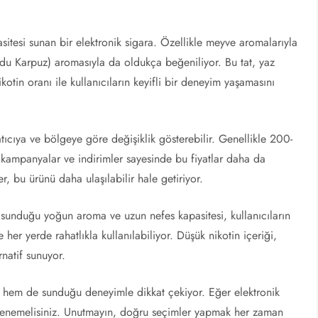
tesi sunan bir elektronik sigara. Özellikle meyve aromalarıyla
u Karpuz) aromasıyla da oldukça beğeniliyor. Bu tat, yaz
nikotin oranı ile kullanıcıların keyifli bir deneyim yaşamasını
cıya ve bölgeye göre değişiklik gösterebilir. Genellikle 200-
ı kampanyalar ve indirimler sayesinde bu fiyatlar daha da
er, bu ürünü daha ulaşılabilir hale getiriyor.
 sunduğu yoğun aroma ve uzun nefes kapasitesi, kullanıcıların
e her yerde rahatlıkla kullanılabiliyor. Düşük nikotin içeriği,
rnatif sunuyor.
hem de sunduğu deneyimle dikkat çekiyor. Eğer elektronik
denemelisiniz. Unutmayın, doğru seçimler yapmak her zaman