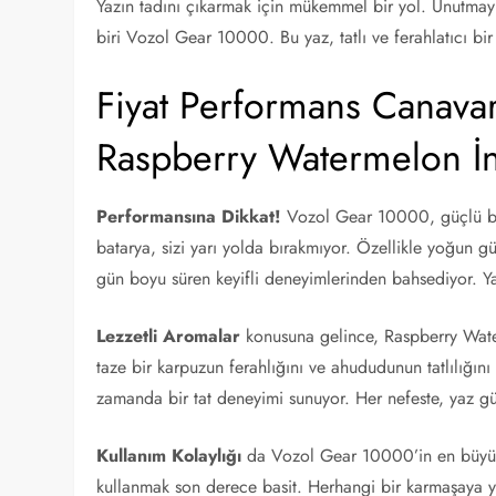
Yazın tadını çıkarmak için mükemmel bir yol. Unutmayı
biri Vozol Gear 10000. Bu yaz, tatlı ve ferahlatıcı bir
Fiyat Performans Canava
Raspberry Watermelon İ
Performansına Dikkat!
Vozol Gear 10000, güçlü bir 
batarya, sizi yarı yolda bırakmıyor. Özellikle yoğun gü
gün boyu süren keyifli deneyimlerinden bahsediyor. Yan
Lezzetli Aromalar
konusuna gelince, Raspberry Water
taze bir karpuzun ferahlığını ve ahududunun tatlılığını
zamanda bir tat deneyimi sunuyor. Her nefeste, yaz gü
Kullanım Kolaylığı
da Vozol Gear 10000’in en büyük a
kullanmak son derece basit. Herhangi bir karmaşaya yer