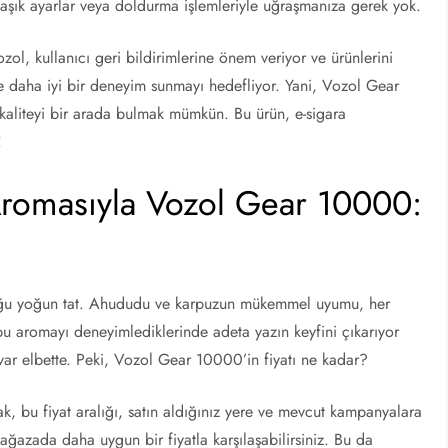
maşık ayarlar veya doldurma işlemleriyle uğraşmanıza gerek yok.
l, kullanıcı geri bildirimlerine önem veriyor ve ürünlerini
de daha iyi bir deneyim sunmayı hedefliyor. Yani, Vozol Gear
liteyi bir arada bulmak mümkün. Bu ürün, e-sigara
!
romasıyla Vozol Gear 10000:
unduğu yoğun tat. Ahududu ve karpuzun mükemmel uyumu, her
, bu aromayı deneyimlediklerinde adeta yazın keyfini çıkarıyor
 var elbette. Peki, Vozol Gear 10000’in fiyatı ne kadar?
k, bu fiyat aralığı, satın aldığınız yere ve mevcut kampanyalara
mağazada daha uygun bir fiyatla karşılaşabilirsiniz. Bu da