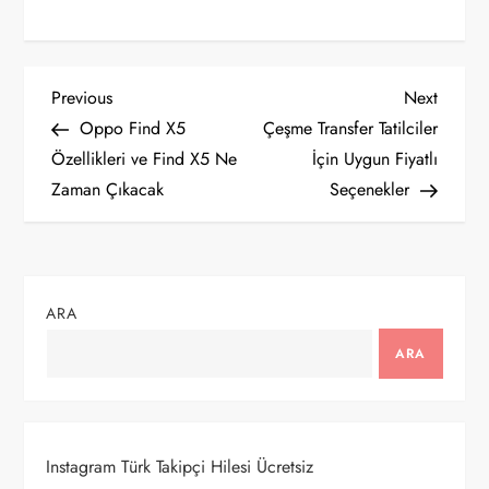
Y
Previous
Next
Previous
Next
Post
Post
Oppo Find X5
Çeşme Transfer Tatilciler
a
Özellikleri ve Find X5 Ne
İçin Uygun Fiyatlı
Zaman Çıkacak
Seçenekler
z
ı
g
ARA
e
ARA
z
i
Instagram Türk Takipçi Hilesi Ücretsiz