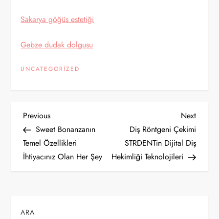
Sakarya göğüs estetiği
Gebze dudak dolgusu
UNCATEGORIZED
Y
Previous
Next
Previous
Next
Post
Post
Sweet Bonanzanın
Diş Röntgeni Çekimi
a
Temel Özellikleri
STRDENTin Dijital Diş
İhtiyacınız Olan Her Şey
Hekimliği Teknolojileri
z
ı
g
ARA