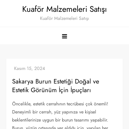
Skip
Kuaför Malzemeleri Satışı
to
Kuaför Malzemeleri Satışı
content
Sakarya Burun Estetiği Doğal ve
Estetik Görünüm İçin İpuçları
Öncelikle, estetik cerrahının tecrübesi çok önemli!
Deneyimli bir cerrah, yüz yapınıza ve kişisel
beklentilerinize uygun bir burun tasarımı yapabilir.
Burun, yüzün ortasında yer aldığı için, yapılan her