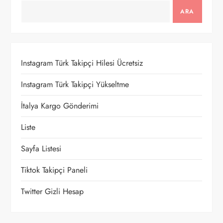
e
ARA
z
i
Instagram Türk Takipçi Hilesi Ücretsiz
n
Instagram Türk Takipçi Yükseltme
m
İtalya Kargo Gönderimi
e
Liste
Sayfa Listesi
s
Tiktok Takipçi Paneli
i
Twitter Gizli Hesap