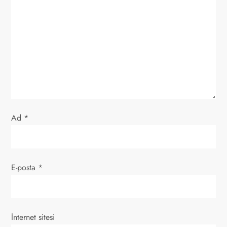
n
m
e
s
i
Ad
*
E-posta
*
İnternet sitesi