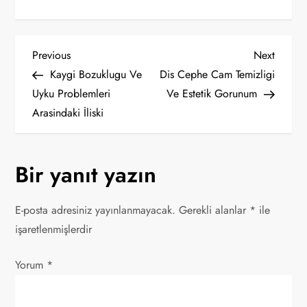
Y
Previous
Next
Previous
Next
Post
Post
Kaygi Bozuklugu Ve
Dis Cephe Cam Temizligi
a
Uyku Problemleri
Ve Estetik Gorunum
Arasindaki İliski
z
ı
Bir yanıt yazın
g
E-posta adresiniz yayınlanmayacak.
Gerekli alanlar
*
ile
e
işaretlenmişlerdir
z
Yorum
*
i