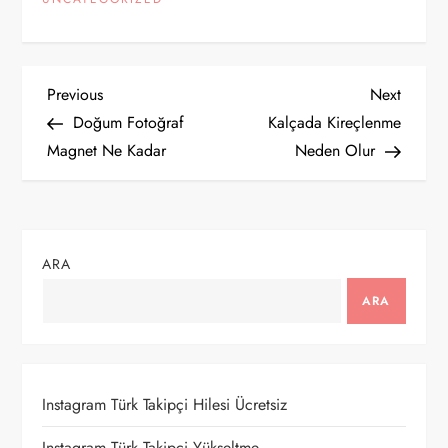
Y
Previous
Next
Previous
Next
Post
Post
Doğum Fotoğraf
Kalçada Kireçlenme
a
Magnet Ne Kadar
Neden Olur
z
ı
ARA
g
ARA
e
z
Instagram Türk Takipçi Hilesi Ücretsiz
i
Instagram Türk Takipçi Yükseltme