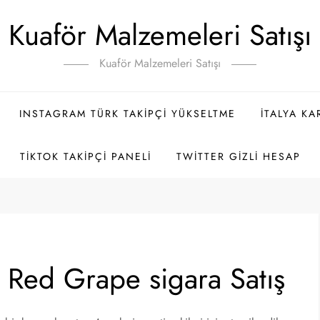
Kuaför Malzemeleri Satışı
Kuaför Malzemeleri Satışı
INSTAGRAM TÜRK TAKIPÇI YÜKSELTME
İTALYA K
TIKTOK TAKIPÇI PANELI
TWITTER GIZLI HESAP
 Red Grape sigara Satış