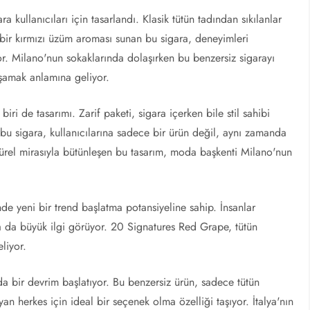
 kullanıcıları için tasarlandı. Klasik tütün tadından sıkılanlar
ı bir kırmızı üzüm aroması sunan bu sigara, deneyimleri
yor. Milano'nun sokaklarında dolaşırken bu benzersiz sigarayı
aşamak anlamına geliyor.
ri de tasarımı. Zarif paketi, sigara içerken bile stil sahibi
bu sigara, kullanıcılarına sadece bir ürün değil, aynı zamanda
ltürel mirasıyla bütünleşen bu tasarım, moda başkenti Milano'nun
e yeni bir trend başlatma potansiyeline sahip. İnsanlar
a da büyük ilgi görüyor. 20 Signatures Red Grape, tütün
liyor.
 bir devrim başlatıyor. Bu benzersiz ürün, sadece tütün
an herkes için ideal bir seçenek olma özelliği taşıyor. İtalya'nın