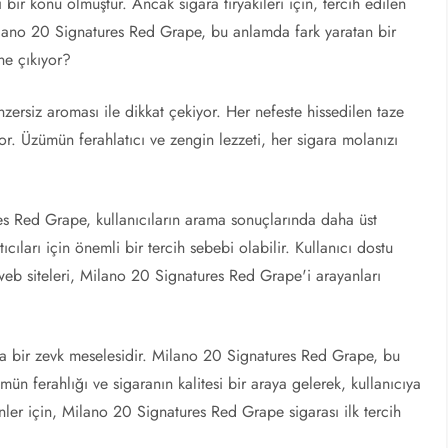
 bir konu olmuştur. Ancak sigara tiryakileri için, tercih edilen
 Milano 20 Signatures Red Grape, bu anlamda fark yaratan bir
ne çıkıyor?
ersiz aroması ile dikkat çekiyor. Her nefeste hissedilen taze
r. Üzümün ferahlatıcı ve zengin lezzeti, her sigara molanızı
 Red Grape, kullanıcıların arama sonuçlarında daha üst
tıcıları için önemli bir tercih sebebi olabilir. Kullanıcı dostu
 web siteleri, Milano 20 Signatures Red Grape'i arayanları
da bir zevk meselesidir. Milano 20 Signatures Red Grape, bu
mün ferahlığı ve sigaranın kalitesi bir araya gelerek, kullanıcıya
enler için, Milano 20 Signatures Red Grape sigarası ilk tercih