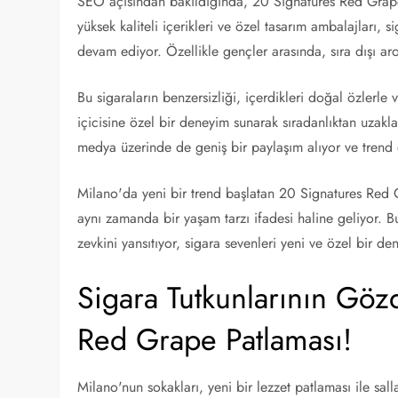
SEO açısından bakıldığında, 20 Signatures Red Grape s
yüksek kaliteli içerikleri ve özel tasarım ambalajları, 
devam ediyor. Özellikle gençler arasında, sıra dışı aro
Bu sigaraların benzersizliği, içerdikleri doğal özlerle 
içicisine özel bir deneyim sunarak sıradanlıktan uzakl
medya üzerinde de geniş bir paylaşım alıyor ve trend o
Milano'da yeni bir trend başlatan 20 Signatures Red Gr
aynı zamanda bir yaşam tarzı ifadesi haline geliyor. B
zevkini yansıtıyor, sigara sevenleri yeni ve özel bir d
Sigara Tutkunlarının Göz
Red Grape Patlaması!
Milano'nun sokakları, yeni bir lezzet patlaması ile sal