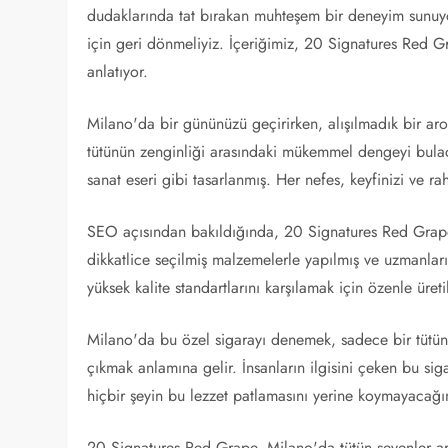
dudaklarında tat bırakan muhteşem bir deneyim sunuyo
için geri dönmeliyiz. İçeriğimiz, 20 Signatures Red G
anlatıyor.
Milano'da bir gününüzü geçirirken, alışılmadık bir aro
tütünün zenginliği arasındaki mükemmel dengeyi bulaca
sanat eseri gibi tasarlanmış. Her nefes, keyfinizi ve rah
SEO açısından bakıldığında, 20 Signatures Red Grape, s
dikkatlice seçilmiş malzemelerle yapılmış ve uzmanları
yüksek kalite standartlarını karşılamak için özenle üretil
Milano'da bu özel sigarayı denemek, sadece bir tütü
çıkmak anlamına gelir. İnsanların ilgisini çeken bu siga
hiçbir şeyin bu lezzet patlamasını yerine koymayacağı
20 Signatures Red Grape, Milano'da tütün sevenler ara