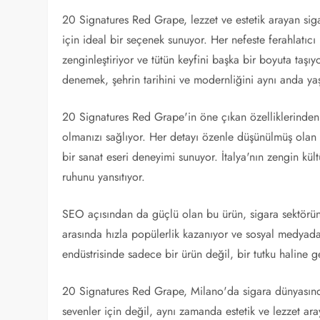
20 Signatures Red Grape, lezzet ve estetik arayan sigara
için ideal bir seçenek sunuyor. Her nefeste ferahlatıc
zenginleştiriyor ve tütün keyfini başka bir boyuta taşı
denemek, şehrin tarihini ve modernliğini aynı anda y
20 Signatures Red Grape'in öne çıkan özelliklerinden bi
olmanızı sağlıyor. Her detayı özenle düşünülmüş olan 
bir sanat eseri deneyimi sunuyor. İtalya'nın zengin kü
ruhunu yansıtıyor.
SEO açısından da güçlü olan bu ürün, sigara sektöründ
arasında hızla popülerlik kazanıyor ve sosyal medyad
endüstrisinde sadece bir ürün değil, bir tutku haline ge
20 Signatures Red Grape, Milano'da sigara dünyasında
sevenler için değil, aynı zamanda estetik ve lezzet aray