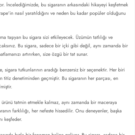
r. İncelediğimizde, bu sigaranın arkasındaki hikayeyi keşfetmek
rape'in nasıl yaratıldığını ve neden bu kadar popüler olduğunu
ma taşıyan bu sigara sizi etkileyecek. Üzümün tatlılığı ve
ksınız. Bu sigara, sadece bir içki gibi değil, aynı zamanda bir
atlamanızı artırırken, size özgü bir tat sunar.
igara tutkunlarının aradığı benzersiz bir seçenektir. Her biri
n titiz denetiminden geçmiştir. Bu sigaranın her parçası, en
miştir.
n ürünü tatmin etmekle kalmaz, aynı zamanda bir maceraya
ranın farklılığı, her nefeste hissedilir. Onu deneyenler, başka
nı keşfeder.
sında hızla bir fenomen haline geliyor. Bu sigara, sadece bir