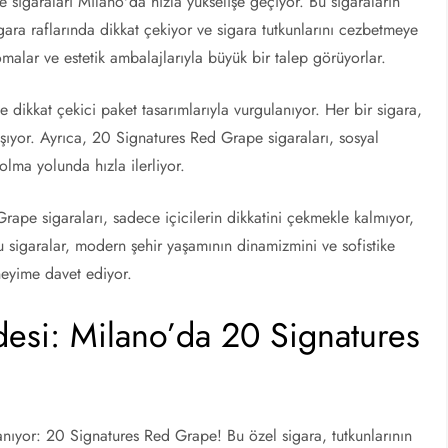
igaraları Milano'da hızla yükselişe geçiyor. Bu sigaraların
sigara raflarında dikkat çekiyor ve sigara tutkunlarını cezbetmeye
malar ve estetik ambalajlarıyla büyük bir talep görüyorlar.
ve dikkat çekici paket tasarımlarıyla vurgulanıyor. Her bir sigara,
aşıyor. Ayrıca, 20 Signatures Red Grape sigaraları, sosyal
lma yolunda hızla ilerliyor.
ape sigaraları, sadece içicilerin dikkatini çekmekle kalmıyor,
u sigaralar, modern şehir yaşamının dinamizmini ve sofistike
eneyime davet ediyor.
desi: Milano’da 20 Signatures
lanıyor: 20 Signatures Red Grape! Bu özel sigara, tutkunlarının