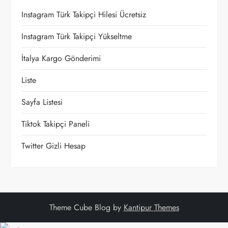
i
Instagram Türk Takipçi Hilesi Ücretsiz
n
Instagram Türk Takipçi Yükseltme
m
İtalya Kargo Gönderimi
e
Liste
s
Sayfa Listesi
i
Tiktok Takipçi Paneli
Twitter Gizli Hesap
Theme Cube Blog by
Kantipur Themes