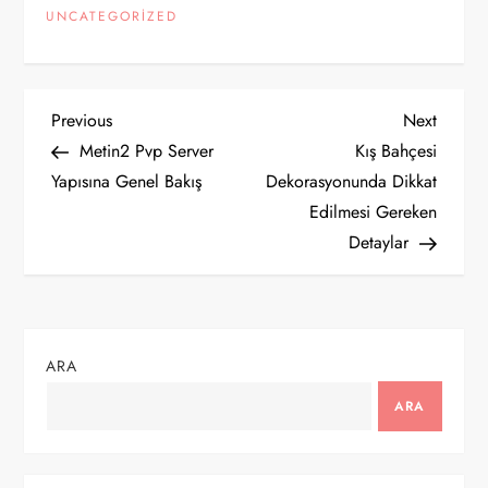
UNCATEGORIZED
Y
Previous
Next
Previous
Next
Post
Post
Metin2 Pvp Server
Kış Bahçesi
a
Yapısına Genel Bakış
Dekorasyonunda Dikkat
Edilmesi Gereken
z
Detaylar
ı
g
ARA
e
ARA
z