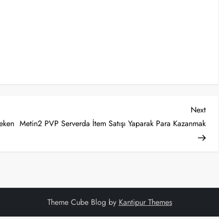
Nex
Next
Post
reken
Metin2 PVP Serverda İtem Satışı Yaparak Para Kazanmak
Theme Cube Blog by
Kantipur Themes