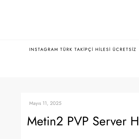
Skip
to
content
INSTAGRAM TÜRK TAKIPÇI HILESI ÜCRETSIZ
Metin2 PVP Server Hi