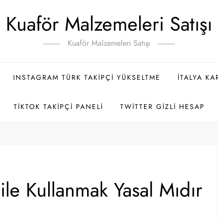
Kuaför Malzemeleri Satışı
Kuaför Malzemeleri Satışı
INSTAGRAM TÜRK TAKIPÇI YÜKSELTME
İTALYA K
TIKTOK TAKIPÇI PANELI
TWITTER GIZLI HESAP
le Kullanmak Yasal Mıdır