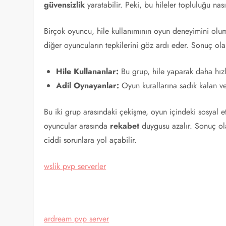
güvensizlik
yaratabilir. Peki, bu hileler topluluğu nası
Birçok oyuncu, hile kullanımının oyun deneyimini olum
diğer oyuncuların tepkilerini göz ardı eder. Sonuç olar
Hile Kullananlar:
Bu grup, hile yaparak daha hızlı
Adil Oynayanlar:
Oyun kurallarına sadık kalan ve
Bu iki grup arasındaki çekişme, oyun içindeki sosyal et
oyuncular arasında
rekabet
duygusu azalır. Sonuç ol
ciddi sorunlara yol açabilir.
wslik pvp serverler
ardream pvp server