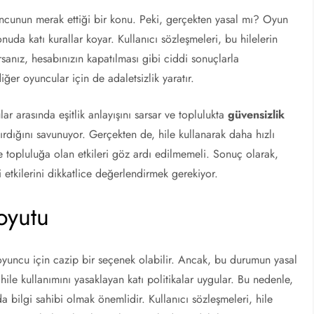
ncunun merak ettiği bir konu. Peki, gerçekten yasal mı? Oyun
uda katı kurallar koyar. Kullanıcı sözleşmeleri, bu hilelerin
rsanız, hesabınızın kapatılması gibi ciddi sonuçlarla
iğer oyuncular için de adaletsizlik yaratır.
ar arasında eşitlik anlayışını sarsar ve toplulukta
güvensizlik
tırdığını savunuyor. Gerçekten de, hile kullanarak daha hızlı
 topluluğa olan etkileri göz ardı edilmemeli. Sonuç olarak,
 etkilerini dikkatlice değerlendirmek gerekiyor.
oyutu
oyuncu için cazip bir seçenek olabilir. Ancak, bu durumun yasal
hile kullanımını yasaklayan katı politikalar uygular. Bu nedenle,
da bilgi sahibi olmak önemlidir. Kullanıcı sözleşmeleri, hile