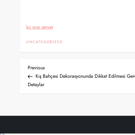
ko pvp server
UNCATEGORIZED
Y
Previous
Previous
Post
Kış Bahçesi Dekorasyonunda Dikkat Edilmesi Ge
a
Detaylar
z
ı
g