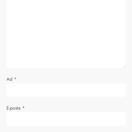
i
n
m
e
s
i
Ad
*
E-posta
*