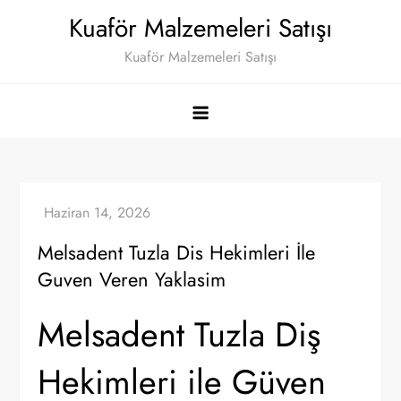
Skip
Kuaför Malzemeleri Satışı
to
Kuaför Malzemeleri Satışı
content
Melsadent Tuzla Dis Hekimleri İle
Guven Veren Yaklasim
Melsadent Tuzla Diş
Hekimleri ile Güven