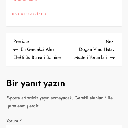
UNCATEGORIZED
Y
Previous
Next
Previous
Next
Post
Post
En Gercekci Alev
Dogan Vinc Hatay
a
Efekti Su Buharli Somine
Musteri Yorumlari
z
Bir yanıt yazın
ı
g
E-posta adresiniz yayınlanmayacak.
Gerekli alanlar
*
ile
işaretlenmişlerdir
e
Yorum
z
*