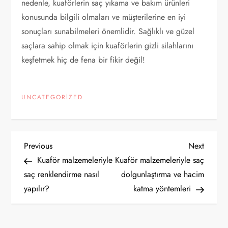
nedenle, kuaförlerin saç yıkama ve bakım ürünleri
konusunda bilgili olmaları ve müşterilerine en iyi
sonuçları sunabilmeleri önemlidir. Sağlıklı ve güzel
saçlara sahip olmak için kuaförlerin gizli silahlarını
keşfetmek hiç de fena bir fikir değil!
UNCATEGORIZED
Y
Previous
Next
Previous
Next
Post
Post
Kuaför malzemeleriyle
Kuaför malzemeleriyle saç
a
saç renklendirme nasıl
dolgunlaştırma ve hacim
yapılır?
katma yöntemleri
z
ı