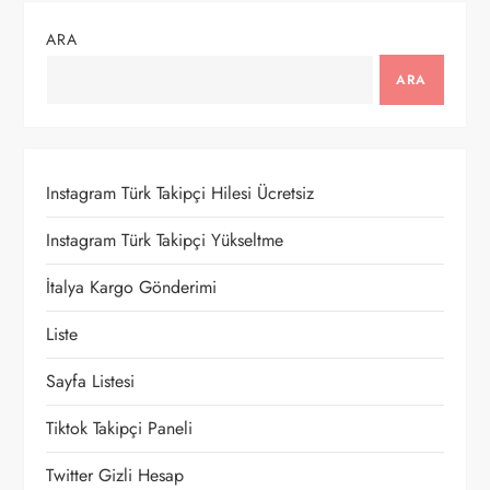
g
ARA
e
ARA
z
i
Instagram Türk Takipçi Hilesi Ücretsiz
n
Instagram Türk Takipçi Yükseltme
m
İtalya Kargo Gönderimi
e
Liste
Sayfa Listesi
s
Tiktok Takipçi Paneli
i
Twitter Gizli Hesap