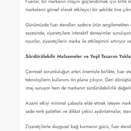
Fuarlar, bir markanın imajını güçlendirmek için kritik bi
markaların görsel olarak etkileyici bir şekilde öne çık
Günümüzde fuar standları sadece ürün sergilemekten ço
sayesinde, ziyaretçilere interaktif deneyimler sunuluyor.
oyunlar, ziyaretçilerin marka ile etkileşimini artırıyor
Sürdürülebilir Malzemeler ve Yeşil Tasarım Yakla
Çevresel sorumluluğun artan önemiyle birlikte, fuar sta
teknolojilerin kullanımı ön plana çıkıyor. Geri dönüşt
imaj sunuyor hem de markanın sürdürülebilirlik değerle
Azami etkiyi minimal çabayla elde etmek isteyen markala
sade renk paletleri ve dikkat çekici aydınlatmalar, stand
Ziyaretçilerle duygusal bağ kurmanın gücü, fuar standı