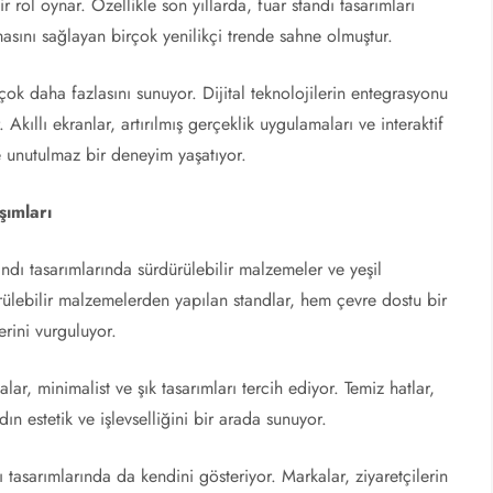
r rol oynar. Özellikle son yıllarda, fuar standı tasarımları
masını sağlayan birçok yenilikçi trende sahne olmuştur.
k daha fazlasını sunuyor. Dijital teknolojilerin entegrasyonu
 Akıllı ekranlar, artırılmış gerçeklik uygulamaları ve interaktif
 ve unutulmaz bir deneyim yaşatıyor.
şımları
ndı tasarımlarında sürdürülebilir malzemeler ve yeşil
ürülebilir malzemelerden yapılan standlar, hem çevre dostu bir
rini vurguluyor.
r, minimalist ve şık tasarımları tercih ediyor. Temiz hatlar,
ın estetik ve işlevselliğini bir arada sunuyor.
 tasarımlarında da kendini gösteriyor. Markalar, ziyaretçilerin