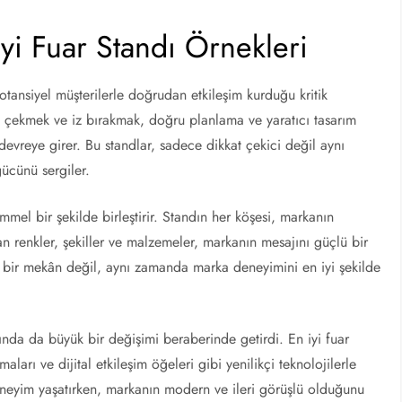
İyi Fuar Standı Örnekleri
otansiyel müşterilerle doğrudan etkileşim kurduğu kritik
kat çekmek ve iz bırakmak, doğru planlama ve yaratıcı tasarım
i devreye girer. Bu standlar, sadece dikkat çekici değil aynı
gücünü sergiler.
kemmel bir şekilde birleştirir. Standın her köşesi, markanın
an renkler, şekiller ve malzemeler, markanın mesajını güçlü bir
ce bir mekân değil, aynı zamanda marka deneyimini en iyi şekilde
ında da büyük bir değişimi beraberinde getirdi. En iyi fuar
maları ve dijital etkileşim öğeleri gibi yenilikçi teknolojilerle
deneyim yaşatırken, markanın modern ve ileri görüşlü olduğunu