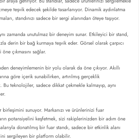
a bir araya getiriyor. Bu standlar, sadece ürünlerinizi sergilemekle
eçmeye teşvik edecek şekilde tasarlanıyor. Dinamik aydınlatma
amaları, standınızı sadece bir sergi alanından öteye taşıyor.
ynı zamanda unutulmaz bir deneyim sunar. Etkileyici bir stand,
anızla derin bir bağ kurmaya teşvik eder. Görsel olarak çarpıcı
bi öne çıkmasını sağlar.
günden deneyimlemenin bir yolu olarak da öne çıkıyor. Akıllı
arına göre içerik sunabilirken, artırılmış gerçeklik
niz. Bu teknolojiler, sadece dikkat çekmekle kalmayıp, aynı
er.
ir birleşimini sunuyor. Markanızı ve ürünlerinizi fuar
ların potansiyelini keşfetmek, sizi rakiplerinizden bir adım öne
malarıyla donatılmış bir fuar standı, sadece bir etkinlik alanı
i sergileyen bir platform olabilir.