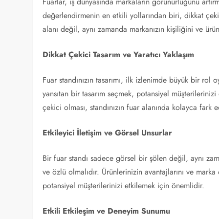
Fuarlar, iş dünyasında markaların görünürlüğünü artır
değerlendirmenin en etkili yollarından biri, dikkat çeki
alanı değil, aynı zamanda markanızın kişiliğini ve ürünl
Dikkat Çekici Tasarım ve Yaratıcı Yaklaşım
Fuar standınızın tasarımı, ilk izlenimde büyük bir rol
yansıtan bir tasarım seçmek, potansiyel müşterilerinizi 
çekici olması, standınızın fuar alanında kolayca fark e
Etkileyici İletişim ve Görsel Unsurlar
Bir fuar standı sadece görsel bir şölen değil, aynı zama
ve özlü olmalıdır. Ürünlerinizin avantajlarını ve marka d
potansiyel müşterilerinizi etkilemek için önemlidir.
Etkili Etkileşim ve Deneyim Sunumu