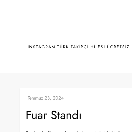
Skip
to
content
INSTAGRAM TÜRK TAKIPÇI HILESI ÜCRETSIZ
Fuar Standı