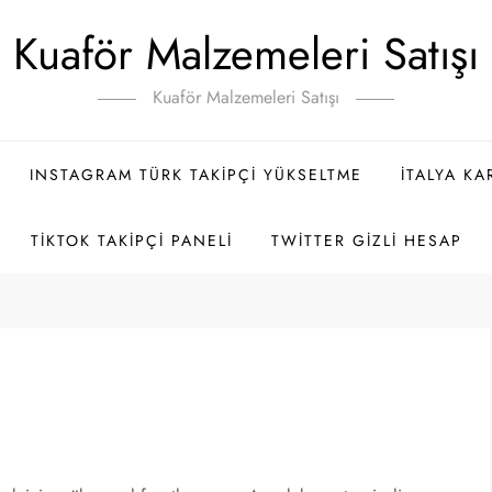
Kuaför Malzemeleri Satışı
Kuaför Malzemeleri Satışı
INSTAGRAM TÜRK TAKIPÇI YÜKSELTME
İTALYA K
TIKTOK TAKIPÇI PANELI
TWITTER GIZLI HESAP