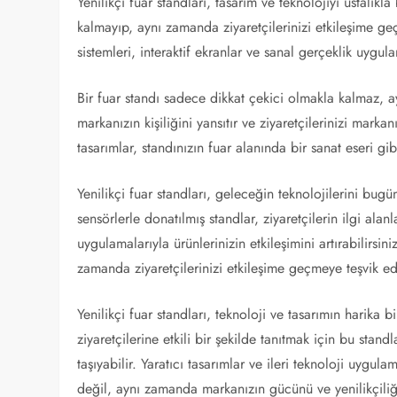
Yenilikçi fuar standları, tasarım ve teknolojiyi ustalıkl
kalmayıp, aynı zamanda ziyaretçilerinizi etkileşime g
sistemleri, interaktif ekranlar ve sanal gerçeklik uygul
Bir fuar standı sadece dikkat çekici olmakla kalmaz, a
markanızın kişiliğini yansıtır ve ziyaretçilerinizi mark
tasarımlar, standınızın fuar alanında bir sanat eseri gi
Yenilikçi fuar standları, geleceğin teknolojilerini bu
sensörlerle donatılmış standlar, ziyaretçilerin ilgi alanl
uygulamalarıyla ürünlerinizin etkileşimini artırabilirsi
zamanda ziyaretçilerinizi etkileşime geçmeye teşvik ed
Yenilikçi fuar standları, teknoloji ve tasarımın harika b
ziyaretçilerine etkili bir şekilde tanıtmak için bu stand
taşıyabilir. Yaratıcı tasarımlar ve ileri teknoloji uygula
değil, aynı zamanda markanızın gücünü ve yenilikçiliğin