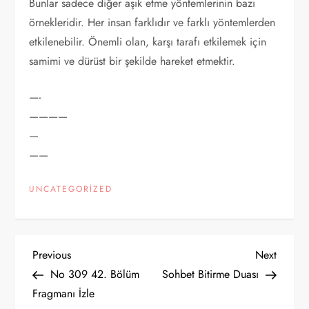
Bunlar sadece diğer aşık etme yöntemlerinin bazı
örnekleridir. Her insan farklıdır ve farklı yöntemlerden
etkilenebilir. Önemli olan, karşı tarafı etkilemek için
samimi ve dürüst bir şekilde hareket etmektir.
—-
————
—
——
UNCATEGORIZED
Y
Previous
Next
Previous
Next
Post
Post
No 309 42. Bölüm
Sohbet Bitirme Duası
a
Fragmanı İzle