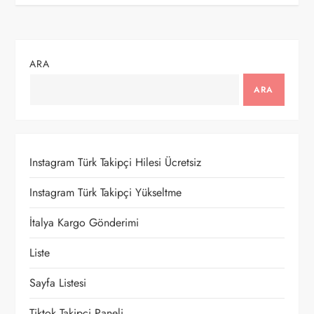
z
ı
ARA
g
ARA
e
z
Instagram Türk Takipçi Hilesi Ücretsiz
i
Instagram Türk Takipçi Yükseltme
n
İtalya Kargo Gönderimi
m
Liste
e
Sayfa Listesi
s
Tiktok Takipçi Paneli