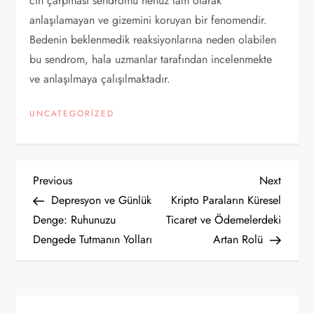
cin çarpması sendromu henüz tam olarak
anlaşılamayan ve gizemini koruyan bir fenomendir.
Bedenin beklenmedik reaksiyonlarına neden olabilen
bu sendrom, hala uzmanlar tarafından incelenmekte
ve anlaşılmaya çalışılmaktadır.
UNCATEGORIZED
Y
Previous
Next
Previous
Next
Post
Post
Depresyon ve Günlük
Kripto Paraların Küresel
a
Denge: Ruhunuzu
Ticaret ve Ödemelerdeki
Dengede Tutmanın Yolları
Artan Rolü
z
ı