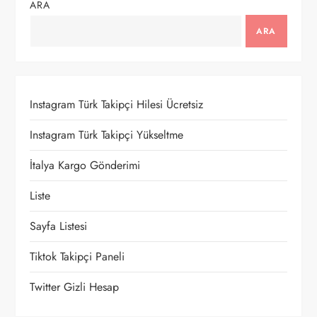
g
ARA
e
ARA
z
i
Instagram Türk Takipçi Hilesi Ücretsiz
n
Instagram Türk Takipçi Yükseltme
m
İtalya Kargo Gönderimi
e
Liste
Sayfa Listesi
s
Tiktok Takipçi Paneli
i
Twitter Gizli Hesap