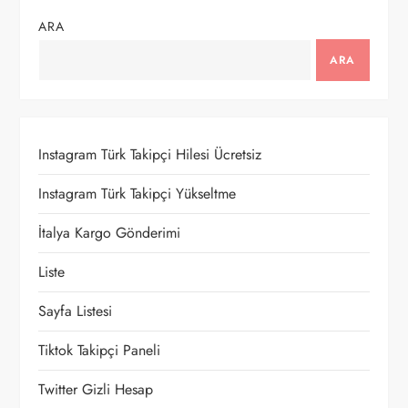
g
ARA
e
ARA
z
i
Instagram Türk Takipçi Hilesi Ücretsiz
n
Instagram Türk Takipçi Yükseltme
m
İtalya Kargo Gönderimi
e
Liste
Sayfa Listesi
s
Tiktok Takipçi Paneli
i
Twitter Gizli Hesap