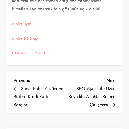
korumak için her zaman araştırma yapmalısınız.
Fırsatları kaçırmamak için gözünüz açık olsun!
cialis fiyat
cialis 100 mg
UNCATEGORIZED
Y
Previous
Next
Previous
Next
Post
Post
Sanal Bahis Yüzünden
SEO Ajansı ile Uzun
a
Biriken Kredi Kartı
Kuyruklu Anahtar Kelime
Borçları
Çalışması
z
ı