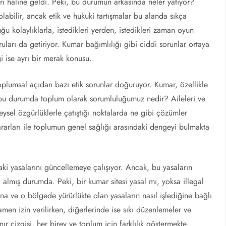
ri haline geldi. Peki, bu durumun arkasında neler yatıyor?
olabilir, ancak etik ve hukuki tartışmalar bu alanda sıkça
ğu kolaylıklarla, istedikleri yerden, istedikleri zaman oyun
uları da getiriyor. Kumar bağımlılığı gibi ciddi sorunlar ortaya
i ise ayrı bir merak konusu.
oplumsal açıdan bazı etik sorunlar doğuruyor. Kumar, özellikle
i, bu durumda toplum olarak sorumluluğumuz nedir? Aileleri ve
ysel özgürlüklerle çatıştığı noktalarda ne gibi çözümler
kararları ile toplumun genel sağlığı arasındaki dengeyi bulmakta
ki yasalarını güncellemeye çalışıyor. Ancak, bu yasaların
almış durumda. Peki, bir kumar sitesi yasal mı, yoksa illegal
a ve o bölgede yürürlükte olan yasaların nasıl işlediğine bağlı
men izin verilirken, diğerlerinde ise sıkı düzenlemeler ve
nır çizgisi, her birey ve toplum için farklılık göstermekte.