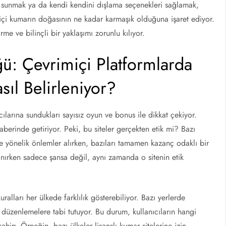
i sunmak ya da kendi kendini dışlama seçenekleri sağlamak,
miçi kumarın doğasının ne kadar karmaşık olduğuna işaret ediyor.
rme ve bilinçli bir yaklaşımı zorunlu kılıyor.
: Çevrimiçi Platformlarda
sıl Belirleniyor?
cılarına sundukları sayısız oyun ve bonus ile dikkat çekiyor.
inde getiriyor. Peki, bu siteler gerçekten etik mi? Bazı
eye yönelik önlemler alırken, bazıları tamamen kazanç odaklı bir
lanırken sadece şansa değil, aynı zamanda o sitenin etik
lları her ülkede farklılık gösterebiliyor. Bazı yerlerde
 düzenlemelere tabi tutuyor. Bu durum, kullanıcıların hangi
hip. Örneğin, bazı ülkeler lisanslı kumar sitelerine izin