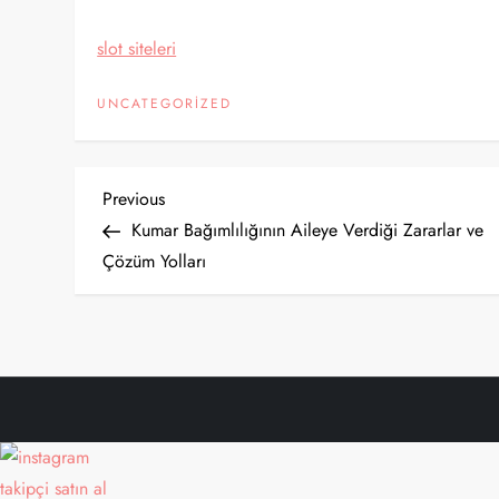
slot siteleri
UNCATEGORIZED
Y
Previous
Previous
Post
Kumar Bağımlılığının Aileye Verdiği Zararlar ve
a
Çözüm Yolları
z
ı
g
e