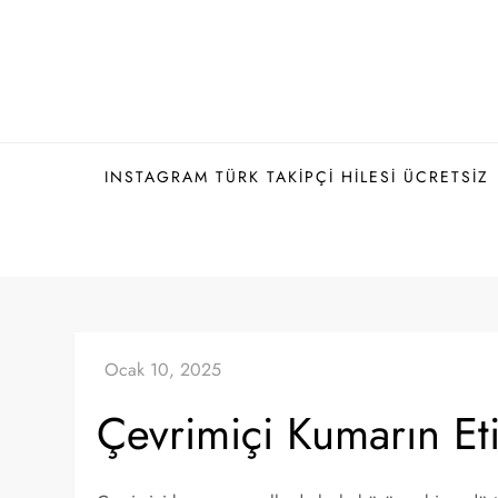
Skip
to
content
INSTAGRAM TÜRK TAKIPÇI HILESI ÜCRETSIZ
Çevrimiçi Kumarın Eti