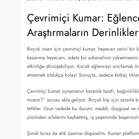
Çevrimiçi Kumar: Eğlence
Araştırmaların Derinlikler
Birçok insan için çevrimiçi kumar, heyecan verici bir kaçı
kazanma heyecanı, adeta bir adrenalinin yükselmesini s
etkinliğe dönüşebiliyor. Ancak eğlenceyi sınırlamak ön
etmemek oldukça kolay! Sonuçta, sadece birkaç tıklama
Çevrimiçi kumar oynamanın karanlık tarafı, bağımlılık
musun?” sorusu akla geliyor. Birçok kişi için zararla 
tetikler. Uzun vadede bu durum; maddi, duygusal ve so
yüzünden ailelerini kaybetmiş, iş yaşamında başarısızlı
Şimdi biraz da etik üzerine düşünelim. Kumar platforml