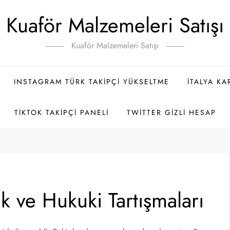
Kuaför Malzemeleri Satışı
Kuaför Malzemeleri Satışı
INSTAGRAM TÜRK TAKIPÇI YÜKSELTME
İTALYA K
TIKTOK TAKIPÇI PANELI
TWITTER GIZLI HESAP
k ve Hukuki Tartışmaları