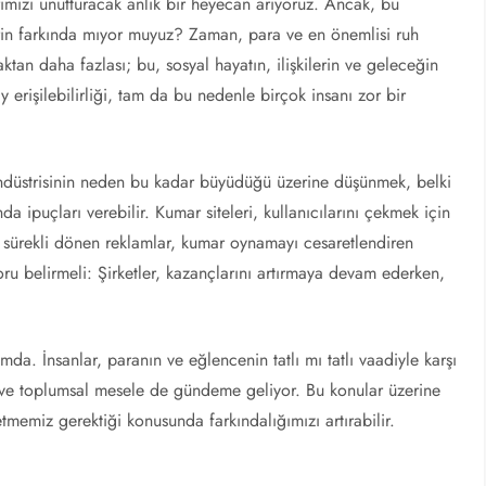
ımızı unutturacak anlık bir heyecan arıyoruz. Ancak, bu
rin farkında mıyor muyuz? Zaman, para ve en önemlisi ruh
an daha fazlası; bu, sosyal hayatın, ilişkilerin ve geleceğin
ay erişilebilirliği, tam da bu nedenle birçok insanı zor bir
ndüstrisinin neden bu kadar büyüdüğü üzerine düşünmek, belki
 ipuçları verebilir. Kumar siteleri, kullanıcılarını çekmek için
 ve sürekli dönen reklamlar, kumar oynamayı cesaretlendiren
oru belirmeli: Şirketler, kazançlarını artırmaya devam ederken,
a. İnsanlar, paranın ve eğlencenin tatlı mı tatlı vaadiyle karşı
k ve toplumsal mesele de gündeme geliyor. Bu konular üzerine
tmemiz gerektiği konusunda farkındalığımızı artırabilir.