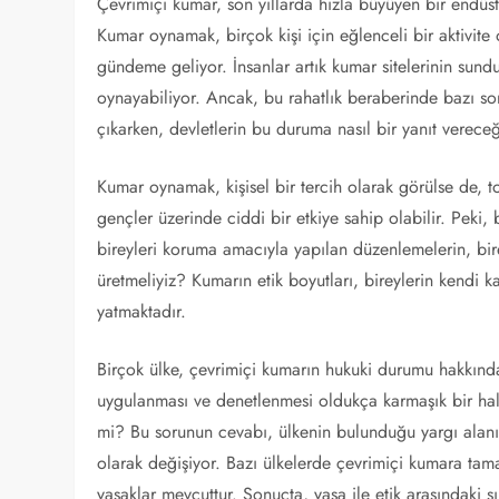
Çevrimiçi kumar, son yıllarda hızla büyüyen bir endüst
Kumar oynamak, birçok kişi için eğlenceli bir aktivite 
gündeme geliyor. İnsanlar artık kumar sitelerinin sundu
oynayabiliyor. Ancak, bu rahatlık beraberinde bazı sor
çıkarken, devletlerin bu duruma nasıl bir yanıt vereceğ
Kumar oynamak, kişisel bir tercih olarak görülse de, t
gençler üzerinde ciddi bir etkiye sahip olabilir. Pek
bireyleri koruma amacıyla yapılan düzenlemelerin, bire
üretmeliyiz? Kumarın etik boyutları, bireylerin kendi 
yatmaktadır.
Birçok ülke, çevrimiçi kumarın hukuki durumu hakkında
uygulanması ve denetlenmesi oldukça karmaşık bir hal 
mi? Bu sorunun cevabı, ülkenin bulunduğu yargı alanın
olarak değişiyor. Bazı ülkelerde çevrimiçi kumara tama
yasaklar mevcuttur. Sonuçta, yasa ile etik arasındaki sı