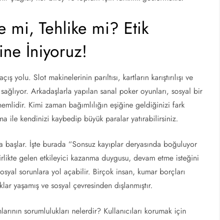
 mi, Tehlike mi? Etik
ine İniyoruz!
ş yolu. Slot makinelerinin parıltısı, kartların karıştırılışı ve
ağlıyor. Arkadaşlarla yapılan sanal poker oyunları, sosyal bir
emlidir. Kimi zaman bağımlılığın eşiğine geldiğinizi fark
 ile kendinizi kaybedip büyük paralar yatırabilirsiniz.
la başlar. İşte burada “Sonsuz kayıplar deryasında boğuluyor
birlikte gelen etkileyici kazanma duygusu, devam etme isteğini
syal sorunlara yol açabilir. Birçok insan, kumar borçları
klar yaşamış ve sosyal çevresinden dışlanmıştır.
arının sorumlulukları nelerdir? Kullanıcıları korumak için