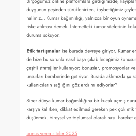
Birçoğumuz online platformlara girdiğimizde, kayıplar
duygunun peşinden sürüklenirken, kaybettiğimiz şeyle
halimiz… Kumar bağımlılığı, yalnızca bir oyun oynamakt
riske atılması demek. İnternetteki kumar sitelerinin kol
duruma sokuyor.
Etik tartışmalar
ise burada devreye giriyor. Kumar e
de bize bu sorunla nasıl başa çıkabileceğimiz konusunda
çeşitli stratejiler kullanıyor; bonuslar, promosyonlar
unsurları beraberinde getiriyor. Burada aklımızda şu s
kullanıcıların sağlığını göz ardı mı ediyorlar?
Siber dünya kumar bağımlılığına bir kucak açmış durumd
karşıya kalırken, dikkat edilmesi gereken pek çok eti
düşünmek, bireysel ve toplumsal olarak nasıl hareket e
bonus veren siteler 2025