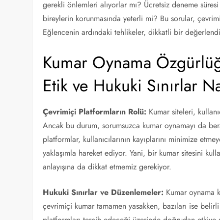
gerekli önlemleri alıyorlar mı? Ücretsiz deneme süres
bireylerin korunmasında yeterli mi? Bu sorular, çevri
Eğlencenin ardındaki tehlikeler, dikkatli bir değerlendi
Kumar Oynama Özgürlüğü
Etik ve Hukuki Sınırlar Na
Çevrimiçi Platformların Rolü:
Kumar siteleri, kullanı
Ancak bu durum, sorumsuzca kumar oynamayı da beraber
platformlar, kullanıcılarının kayıplarını minimize etm
yaklaşımla hareket ediyor. Yani, bir kumar sitesini kul
anlayışına da dikkat etmemiz gerekiyor.
Hukuki Sınırlar ve Düzenlemeler:
Kumar oynama kura
çevrimiçi kumar tamamen yasakken, bazıları ise belirli
platformları tercih edeceği üzerinde doğrudan etkiye sa