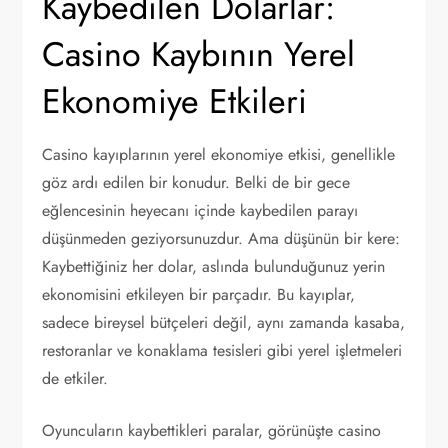
Kaybedilen Dolarlar:
Casino Kaybının Yerel
Ekonomiye Etkileri
Casino kayıplarının yerel ekonomiye etkisi, genellikle
göz ardı edilen bir konudur. Belki de bir gece
eğlencesinin heyecanı içinde kaybedilen parayı
düşünmeden geziyorsunuzdur. Ama düşünün bir kere:
Kaybettiğiniz her dolar, aslında bulunduğunuz yerin
ekonomisini etkileyen bir parçadır. Bu kayıplar,
sadece bireysel bütçeleri değil, aynı zamanda kasaba,
restoranlar ve konaklama tesisleri gibi yerel işletmeleri
de etkiler.
Oyuncuların kaybettikleri paralar, görünüşte casino