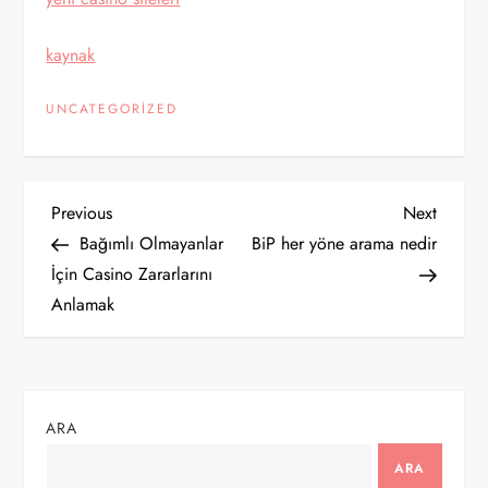
kaynak
UNCATEGORIZED
Y
Previous
Next
Previous
Next
Post
Post
Bağımlı Olmayanlar
BiP her yöne arama nedir
a
İçin Casino Zararlarını
Anlamak
z
ı
g
ARA
e
ARA