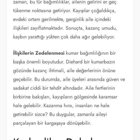
zaman, bu tür bağımlılıklar, ailenin gelirini er geç
tükenme noktasına getiriyor. Kayıplar çoğaldıkça,
evdeki ortam gerilmekte, gerginlik aile içindeki
ilişkileri zayıflatmaktadır. Sonuçta, kazanç umudu,
kaybın yarattığı yükten çok daha ağır gelebiliyor.
İlişkilerin Zedelenmesi
kumar bağımlılığının bir
başka önemli boyutudur. Diehard bir kumarbazın
gözünde kazanç ihtimali, aile değerlerinin önüne
geçebilir. Bu durumda, aile üyeleri arasında güven ve
sadakat ciddi bir tehdit altındadır. Aile fertlerinin
birbirine bakışları, kayıpların gölgesinde karamsar
hale gelebilir. Kazanma hırsı, insanları ne hale
getirebilir sizce? Bu duygular, zamanla aileyi
parçalayan bir kargaşaya dönüşebilir.