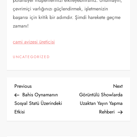
potansiyel müşterilerinizi etkileyebilirsiniz. Unutmayın,
çevrimiçi varlığınızı güçlendirmek, işletmenizin
başarısı için kritik bir adımdır. Şimdi harekete geçme
zamanı!
cami avizesi üreticisi
UNCATEGORIZED
Y
Previous
Next
Previous
Next
Post
Post
Bahis Oynamanın
Görüntülü Showlarda
a
Sosyal Statü Üzerindeki
Uzaktan Yayın Yapma
Etkisi
Rehberi
z
ı