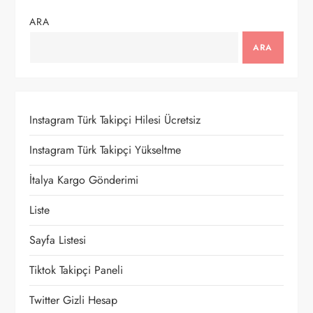
g
ARA
e
ARA
z
i
Instagram Türk Takipçi Hilesi Ücretsiz
n
Instagram Türk Takipçi Yükseltme
m
İtalya Kargo Gönderimi
e
Liste
Sayfa Listesi
s
Tiktok Takipçi Paneli
i
Twitter Gizli Hesap