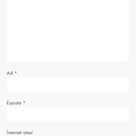
n
m
e
s
i
Ad
*
E-posta
*
İnternet sitesi