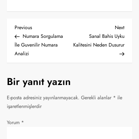
Y
Previous
Next
Previous
Next
Post
Post
Numara Sorgulama
Sanal Bahis Uyku
a
İle Guvenilir Numara
Kalitesini Neden Dusurur
Analizi
z
ı
Bir yanıt yazın
g
E-posta adresiniz yayınlanmayacak.
Gerekli alanlar
*
ile
e
işaretlenmişlerdir
z
Yorum
*
i