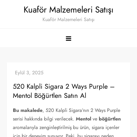
Skip
Kuaför Malzemeleri Satışı
to
Kuaför Malzemeleri Satışı
content
520 Kalpli Sigara 2 Ways Purple –
Mentol Böğürtlen Satın Al
Bu makalede
, 520 Kalpli Sigara’nın 2 Ways Purple
serisi hakkında bilgi verilecek.
Mentol
ve
böğürtlen
aromalarıyla zenginleştirilmiş bu ürün, sigara içenler
için bir deneyim sunuyor. Peki, bu sigarayı neden