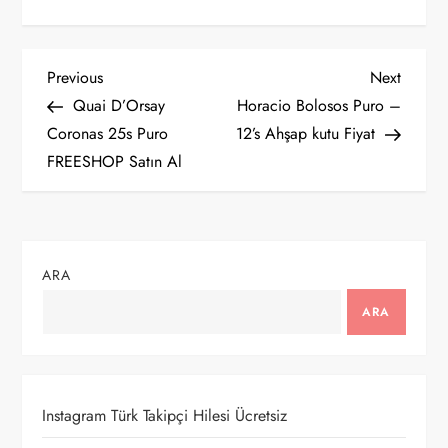
Y
Previous
Next
Previous
Next
Post
Post
Quai D’Orsay
Horacio Bolosos Puro –
a
Coronas 25s Puro
12’s Ahşap kutu Fiyat
FREESHOP Satın Al
z
ı
g
ARA
e
ARA
z
i
Instagram Türk Takipçi Hilesi Ücretsiz