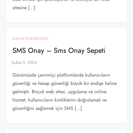
sitesine […]
UNCATEGORIZED
SMS Onay – Sms Onay Sepeti
Günümüzde çevrimiçi platformlarda kullanıcıların
güvenliği ve hesap güvenliği büyük bir endişe haline
gelmiştir. Birçok web sitesi, uygulama ve online
hizmet, kullanıcıların kimliklerini doğrulamak ve
güvenliğini sağlamak için SMS […]