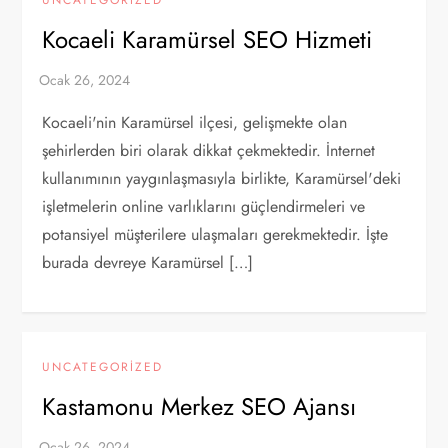
UNCATEGORIZED
Kocaeli Karamürsel SEO Hizmeti
Kocaeli'nin Karamürsel ilçesi, gelişmekte olan
şehirlerden biri olarak dikkat çekmektedir. İnternet
kullanımının yaygınlaşmasıyla birlikte, Karamürsel'deki
işletmelerin online varlıklarını güçlendirmeleri ve
potansiyel müşterilere ulaşmaları gerekmektedir. İşte
burada devreye Karamürsel […]
UNCATEGORIZED
Kastamonu Merkez SEO Ajansı