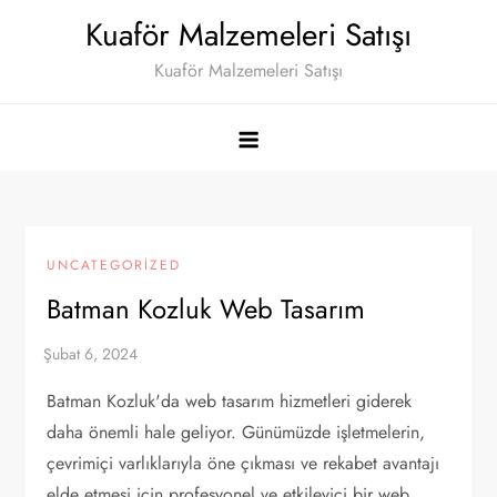
Skip
Kuaför Malzemeleri Satışı
to
Kuaför Malzemeleri Satışı
content
UNCATEGORIZED
Batman Kozluk Web Tasarım
Batman Kozluk'da web tasarım hizmetleri giderek
daha önemli hale geliyor. Günümüzde işletmelerin,
çevrimiçi varlıklarıyla öne çıkması ve rekabet avantajı
elde etmesi için profesyonel ve etkileyici bir web