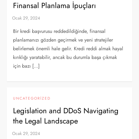
Finansal Planlama İpuçları
Bir kredi başvurusu reddedildiğinde, finansal
planlamanızı gözden geçirmek ve yeni stratejiler
belirlemek önemli hale gelir. Kredi reddi almak hayal
kırıklığı yaratabilir, ancak bu durumla başa çıkmak
için bazı […]
UNCATEGORIZED
Legislation and DDoS Navigating
the Legal Landscape