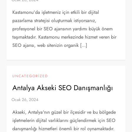
Kastamonu'da işletmeniz için etkili bir dijital
pazarlama stratejisi oluşturmak istiyorsanız,
profesyonel bir SEO ajansının yardımı büyük önem
taşımaktadır. Kastamonu merkezinde hizmet veren bir
SEO ajansı, web sitenizin organik […]
UNCATEGORIZED
Antalya Akseki SEO Danışmanlığı
Akseki, Antalya'nın güzel bir ilçesidir ve bu bölgede
işletmelerin dijital varlıklarını güçlendirmek için SEO
danışmanlığı hizmetleri önemli bir rol oynamaktadır.